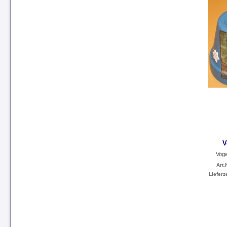
V
Voge
Art.N
Lieferze