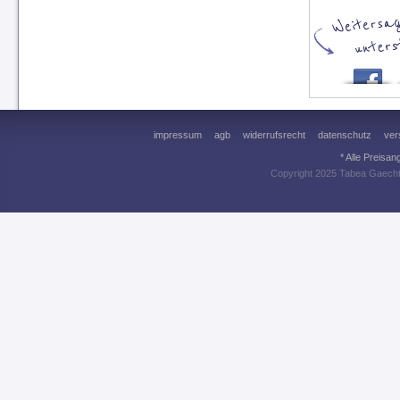
impressum
agb
widerrufsrecht
datenschutz
ver
* Alle Preisa
Copyright 2025 Tabea Gaecht