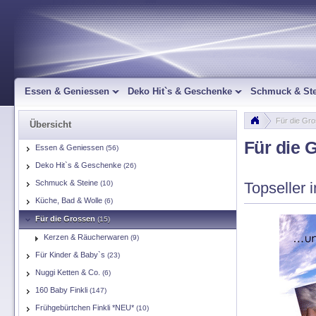
Essen & Geniessen
Deko Hit`s & Geschenke
Schmuck & Ste
Für die Gr
Übersicht
Für die 
Essen & Geniessen
(56)
Deko Hit`s & Geschenke
(26)
Schmuck & Steine
(10)
Topseller 
Küche, Bad & Wolle
(6)
Für die Grossen
(15)
Kerzen & Räucherwaren
(9)
Für Kinder & Baby`s
(23)
Nuggi Ketten & Co.
(6)
160 Baby Finkli
(147)
Frühgebürtchen Finkli *NEU*
(10)