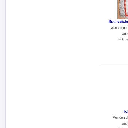
Buchzeiche
Wunderschön
Art.N
Lieferze
Ho
Wundersch
Art.N