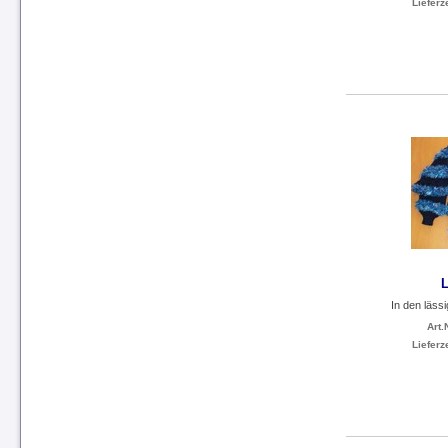
Lieferze
L
In den lässi
Art.N
Lieferze