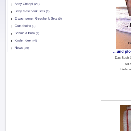
Baby Chäppli
(29)
Baby Geschenk Sets
(8)
Erwachsenen Geschenk Sets
(5)
Gutscheine
(3)
Schule & Büro
(2)
Kinder Ideen
(4)
News
(35)
...und plö
Das Buch 
Art.N
Lieferze