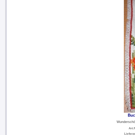
Buc
Wunderschön
Art.N
Lieferze