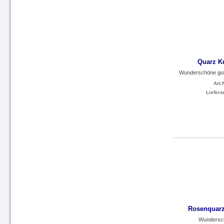
Quarz K
Wunderschöne gold
Art.N
Lieferze
Rosenquarz
Wundersch