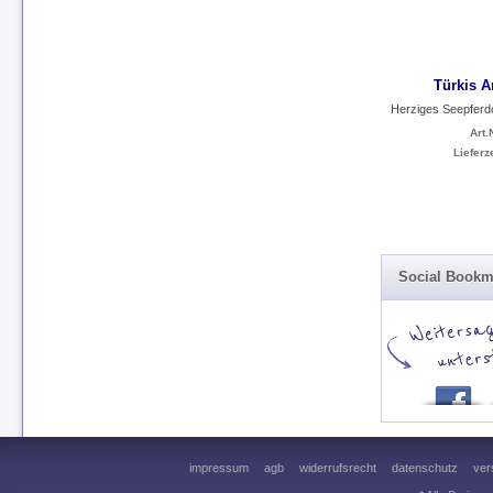
Türkis A
Herziges Seepferd
Art.N
Lieferze
Social Bookm
impressum
agb
widerrufsrecht
datenschutz
ver