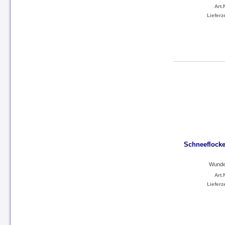
Art.N
Lieferze
Schneeflocke
Wunde
Art.N
Lieferze