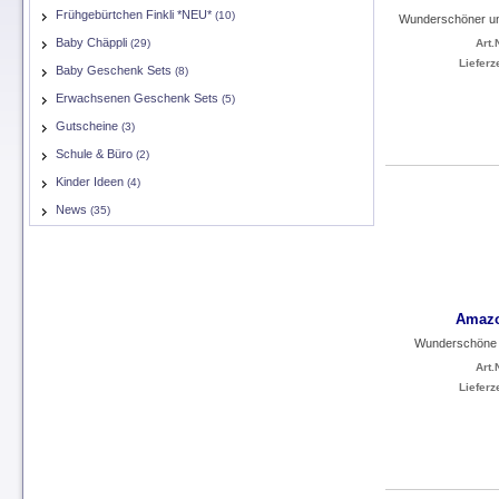
Frühgebürtchen Finkli *NEU*
(10)
Wunderschöner und
Baby Chäppli
(29)
Art.N
Lieferze
Baby Geschenk Sets
(8)
Erwachsenen Geschenk Sets
(5)
Gutscheine
(3)
Schule & Büro
(2)
Kinder Ideen
(4)
News
(35)
Amazo
Wunderschöne 
Art.N
Lieferze