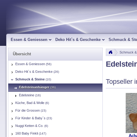
Essen & Geniessen
Deko Hit`s & Geschenke
Schmuck & Ste
Schmuck & 
Übersicht
Edelstei
Essen & Geniessen
(56)
Deko Hit`s & Geschenke
(26)
Schmuck & Steine
(10)
Topseller 
Edelsteinanhänger
(36)
Edelsteine
(16)
Küche, Bad & Wolle
(6)
Für die Grossen
(15)
Für Kinder & Baby`s
(23)
Nuggi Ketten & Co.
(6)
160 Baby Finkli
(147)
Ach