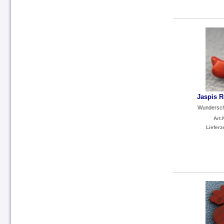
Jaspis R
Wunderschö
Art.N
Lieferze