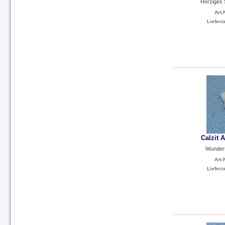
Herziges 
Art.N
Lieferze
Calzit 
Wunders
Art.N
Lieferze