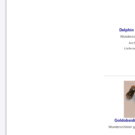
Delphin
Wundersch
Art.N
Lieferze
Goldobsidi
Wunderschöner ges