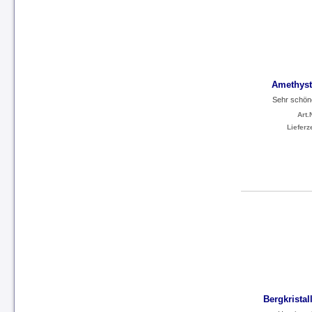
Amethyst
Sehr schön
Art.N
Lieferze
Bergkrista