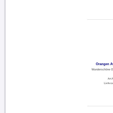
Orangen A
Wunderschöne Or
Art.N
Lieferze